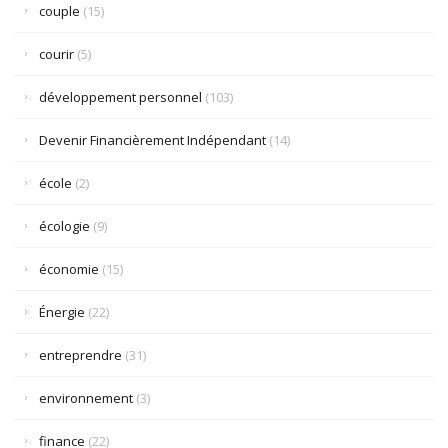
couple
(15)
courir
(5)
développement personnel
(103)
Devenir Financièrement Indépendant
(14)
école
(2)
écologie
(9)
économie
(15)
Énergie
(22)
entreprendre
(31)
environnement
(3)
finance
(22)