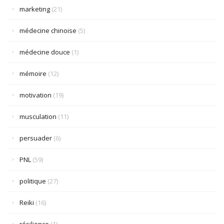
marketing
(21)
médecine chinoise
(5)
médecine douce
(1)
mémoire
(12)
motivation
(19)
musculation
(11)
persuader
(6)
PNL
(59)
politique
(27)
Reiki
(16)