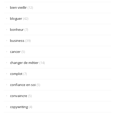
bien vieillir
(12)
bloguer
(42)
bonheur
(7)
business
(39)
cancer
(5)
changer de métier
(14)
complot
(7)
confiance en soi
(5)
convaincre
(5)
copywriting
(4)