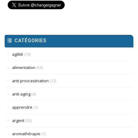
CATÉGORIES
agilité
(10)
alimentation
(56)
anti procrastination
(12)
anti-aging
(4)
apprendre
(1)
argent
(92)
aromathérapie
(1)