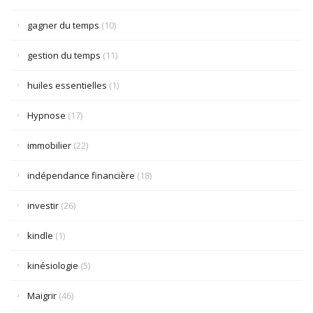
gagner du temps
(10)
gestion du temps
(11)
huiles essentielles
(1)
Hypnose
(17)
immobilier
(22)
indépendance financière
(18)
investir
(26)
kindle
(1)
kinésiologie
(5)
Maigrir
(46)