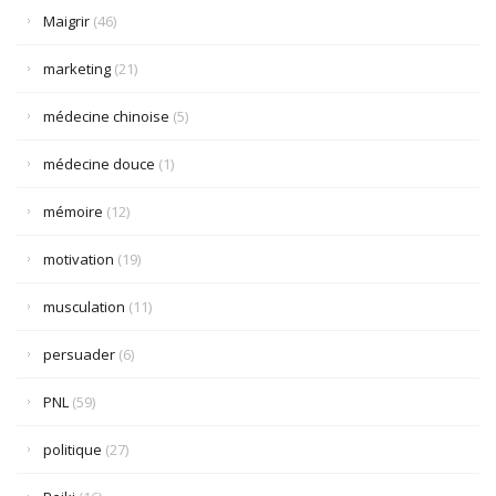
Maigrir
(46)
marketing
(21)
médecine chinoise
(5)
médecine douce
(1)
mémoire
(12)
motivation
(19)
musculation
(11)
persuader
(6)
PNL
(59)
politique
(27)