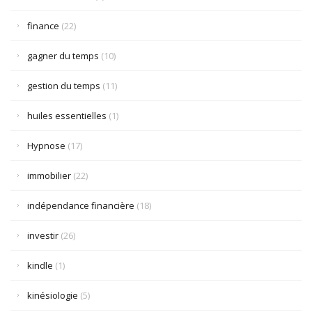
finance
(22)
gagner du temps
(10)
gestion du temps
(11)
huiles essentielles
(1)
Hypnose
(17)
immobilier
(22)
indépendance financière
(18)
investir
(26)
kindle
(1)
kinésiologie
(5)