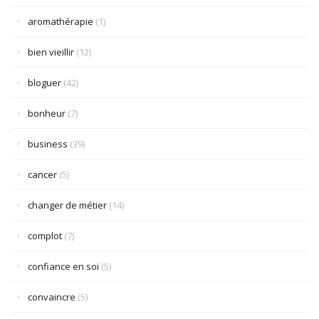
aromathérapie
(1)
bien vieillir
(12)
bloguer
(42)
bonheur
(7)
business
(39)
cancer
(5)
changer de métier
(14)
complot
(7)
confiance en soi
(5)
convaincre
(5)