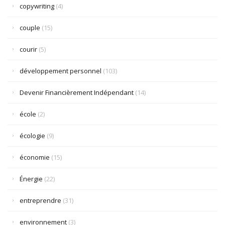
copywriting
(4)
couple
(15)
courir
(5)
développement personnel
(103)
Devenir Financièrement Indépendant
(14)
école
(2)
écologie
(9)
économie
(15)
Énergie
(22)
entreprendre
(31)
environnement
(3)