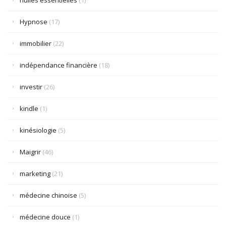
huiles essentielles
(1)
Hypnose
(17)
immobilier
(22)
indépendance financière
(18)
investir
(26)
kindle
(1)
kinésiologie
(5)
Maigrir
(46)
marketing
(21)
médecine chinoise
(5)
médecine douce
(1)