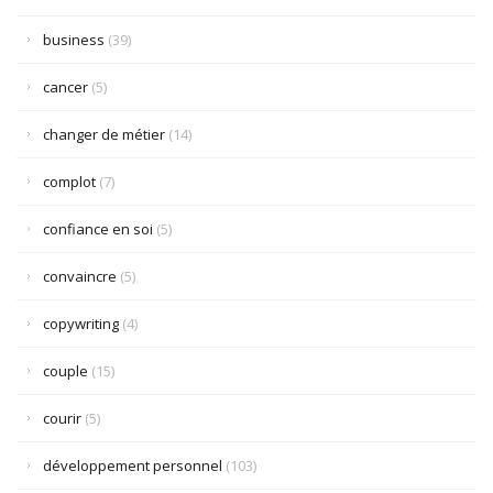
business
(39)
cancer
(5)
changer de métier
(14)
complot
(7)
confiance en soi
(5)
convaincre
(5)
copywriting
(4)
couple
(15)
courir
(5)
développement personnel
(103)