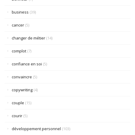
business
(39)
cancer
(5)
changer de métier
(14)
complot
(7)
confiance en soi
(5)
convaincre
(5)
copywriting
(4)
couple
(15)
courir
(5)
développement personnel
(103)