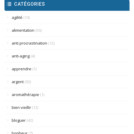
CATÉGORIES
agilité
(10)
alimentation
(56)
anti procrastination
(12)
anti-aging
(4)
apprendre
(1)
argent
(92)
aromathérapie
(1)
bien vieillir
(12)
bloguer
(42)
bonheur
(7)