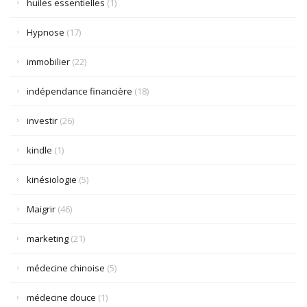
huiles essentielles
(1)
Hypnose
(17)
immobilier
(22)
indépendance financière
(18)
investir
(26)
kindle
(1)
kinésiologie
(5)
Maigrir
(46)
marketing
(21)
médecine chinoise
(5)
médecine douce
(1)