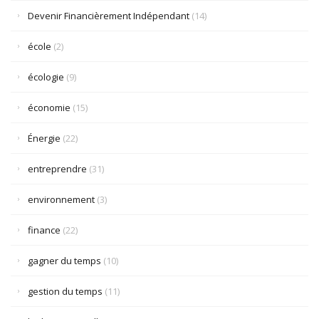
Devenir Financièrement Indépendant
(14)
école
(2)
écologie
(9)
économie
(15)
Énergie
(22)
entreprendre
(31)
environnement
(3)
finance
(22)
gagner du temps
(10)
gestion du temps
(11)