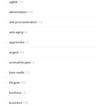
agilité
(10)
alimentation
(56)
anti procrastination
(12)
anti-aging
(4)
apprendre
(1)
argent
(92)
aromathérapie
(1)
bien vieillir
(12)
bloguer
(42)
bonheur
(7)
business
(39)