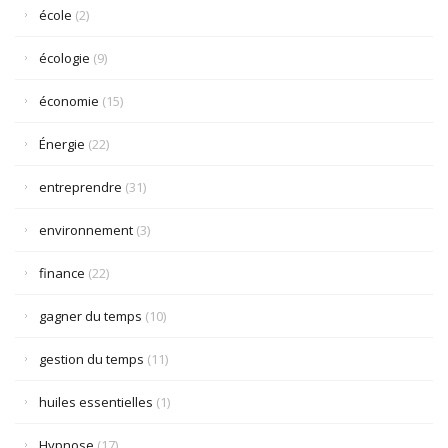
école
(2)
écologie
(9)
économie
(15)
Énergie
(22)
entreprendre
(31)
environnement
(3)
finance
(22)
gagner du temps
(10)
gestion du temps
(11)
huiles essentielles
(1)
Hypnose
(17)