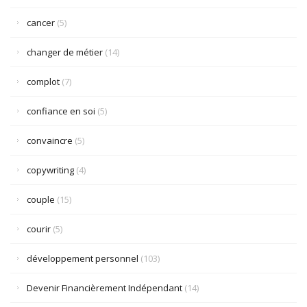
cancer
(5)
changer de métier
(14)
complot
(7)
confiance en soi
(5)
convaincre
(5)
copywriting
(4)
couple
(15)
courir
(5)
développement personnel
(103)
Devenir Financièrement Indépendant
(14)