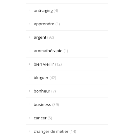
anti-aging
(4)
apprendre
(1)
argent
(92)
aromathérapie
(1)
bien vieillir
(12)
bloguer
(42)
bonheur
(7)
business
(39)
cancer
(5)
changer de métier
(14)