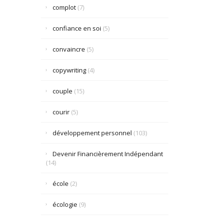
complot
(7)
confiance en soi
(5)
convaincre
(5)
copywriting
(4)
couple
(15)
courir
(5)
développement personnel
(103)
Devenir Financièrement Indépendant
(14)
école
(2)
écologie
(9)