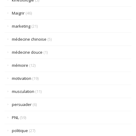
kinésiologie
(5)
Maigrir
(46)
marketing
(21)
médecine chinoise
(5)
médecine douce
(1)
mémoire
(12)
motivation
(19)
musculation
(11)
persuader
(6)
PNL
(59)
politique
(27)