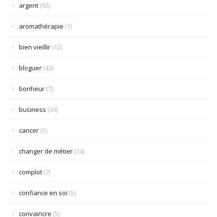
argent
(92)
aromathérapie
(1)
bien vieillir
(12)
bloguer
(42)
bonheur
(7)
business
(39)
cancer
(5)
changer de métier
(14)
complot
(7)
confiance en soi
(5)
convaincre
(5)