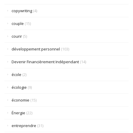
copywriting
(4)
couple
(15)
courir
(5)
développement personnel
(103)
Devenir Financièrement Indépendant
(14)
école
(2)
écologie
(9)
économie
(15)
Énergie
(22)
entreprendre
(31)