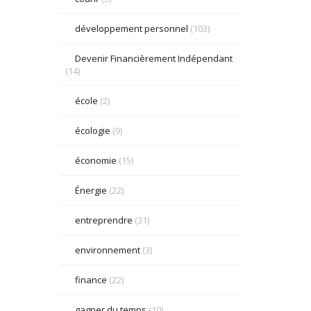
développement personnel
(103)
Devenir Financièrement Indépendant
(14)
école
(2)
écologie
(9)
économie
(15)
Énergie
(22)
entreprendre
(31)
environnement
(3)
finance
(22)
gagner du temps
(10)