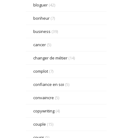
bloguer
(42)
bonheur
(7)
business
(39)
cancer
(5)
changer de métier
(14)
complot
(7)
confiance en soi
(5)
convaincre
(5)
copywriting
(4)
couple
(15)
courir
(5)