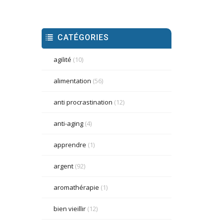
CATÉGORIES
agilité
(10)
alimentation
(56)
anti procrastination
(12)
anti-aging
(4)
apprendre
(1)
argent
(92)
aromathérapie
(1)
bien vieillir
(12)