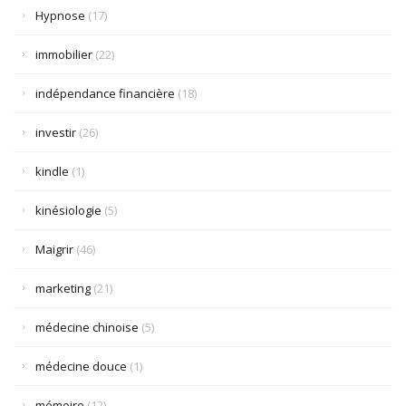
Hypnose
(17)
immobilier
(22)
indépendance financière
(18)
investir
(26)
kindle
(1)
kinésiologie
(5)
Maigrir
(46)
marketing
(21)
médecine chinoise
(5)
médecine douce
(1)
mémoire
(12)