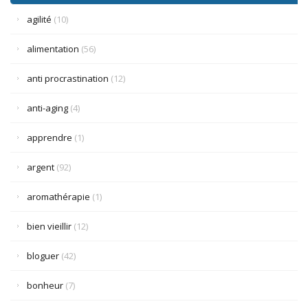
agilité
(10)
alimentation
(56)
anti procrastination
(12)
anti-aging
(4)
apprendre
(1)
argent
(92)
aromathérapie
(1)
bien vieillir
(12)
bloguer
(42)
bonheur
(7)