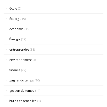
école
(2)
écologie
(9)
économie
(15)
Énergie
(22)
entreprendre
(31)
environnement
(3)
finance
(22)
gagner du temps
(10)
gestion du temps
(11)
huiles essentielles
(1)