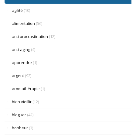
agilité
(10)
alimentation
(56)
anti procrastination
(12)
anti-aging
(4)
apprendre
(1)
argent
(92)
aromathérapie
(1)
bien vieillir
(12)
bloguer
(42)
bonheur
(7)