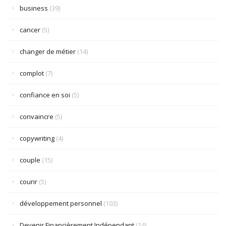
business
(39)
cancer
(5)
changer de métier
(14)
complot
(7)
confiance en soi
(5)
convaincre
(5)
copywriting
(4)
couple
(15)
courir
(5)
développement personnel
(103)
Devenir Financièrement Indépendant
(14)