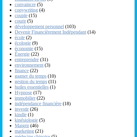
convaincre
(5)
copywriting
(4)
couple
(15)
courir
(5)
développement personnel
(103)
Devenir Financièrement Indépendant
(14)
école
(2)
écologie
(9)
économie
(15)
Énergie
(22)
entreprendre
(31)
environnement
(3)
finance
(22)
gagner du temps
(10)
gestion du temps
(11)
huiles essentielles
(1)
Hypnose
(17)
immobilier
(22)
indépendance financière
(18)
investir
(26)
kindle
(1)
kinésiologie
(5)
Maigrir
(46)
marketing
(21)
médecine chinoise
(5)