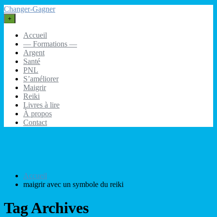
Changer-Gagner
+
Accueil
— Formations —
Argent
Santé
PNL
S’améliorer
Maigrir
Reiki
Livres à lire
À propos
Contact
Accueil
maigrir avec un symbole du reiki
Tag Archives