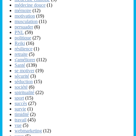
médecine douce
(1)
mémoire
(12)
motivation
(19)
musculation
(11)
persuader
(6)
PNL
(59)
politique
(27)
Reiki
(16)
résilience
(1)
retraite
(5)
s'améliorer
(112)
Santé
(139)
se motiver
(19)
sécurité
(3)
séduction
(15)
société
(6)
spiritualité
(22)
sport
(15)
succès
(27)
survie
(1)
timidité
(2)
travail
(45)
vue
(5)
webmarketing
(12)