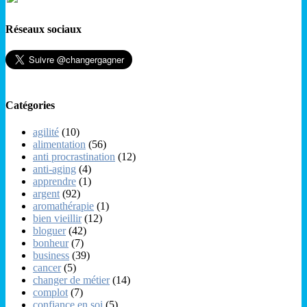
Réseaux sociaux
Catégories
agilité
(10)
alimentation
(56)
anti procrastination
(12)
anti-aging
(4)
apprendre
(1)
argent
(92)
aromathérapie
(1)
bien vieillir
(12)
bloguer
(42)
bonheur
(7)
business
(39)
cancer
(5)
changer de métier
(14)
complot
(7)
confiance en soi
(5)