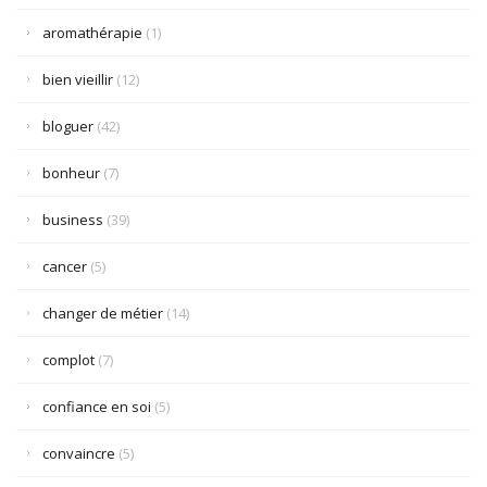
aromathérapie
(1)
bien vieillir
(12)
bloguer
(42)
bonheur
(7)
business
(39)
cancer
(5)
changer de métier
(14)
complot
(7)
confiance en soi
(5)
convaincre
(5)