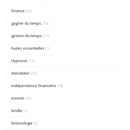
finance
(22)
gagner du temps
(10)
gestion du temps
(11)
huiles essentielles
(1)
Hypnose
(17)
immobilier
(22)
indépendance financière
(18)
investir
(26)
kindle
(1)
kinésiologie
(5)