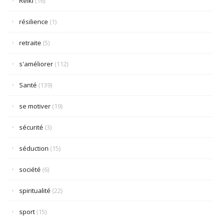
Reiki
(16)
résilience
(1)
retraite
(5)
s'améliorer
(112)
Santé
(139)
se motiver
(19)
sécurité
(3)
séduction
(15)
société
(6)
spiritualité
(22)
sport
(15)