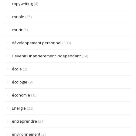
copywriting
(4)
couple
(15)
courir
(5)
développement personnel
(103)
Devenir Financièrement Indépendant
(14)
école
(2)
écologie
(9)
économie
(15)
Énergie
(22)
entreprendre
(31)
environnement
(3)