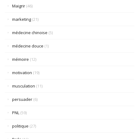
Maigrir
(46)
marketing
(21)
médecine chinoise
(5)
médecine douce
(1)
mémoire
(12)
motivation
(19)
musculation
(11)
persuader
(6)
PNL
(59)
politique
(27)