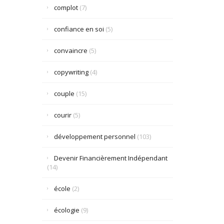
complot
(7)
confiance en soi
(5)
convaincre
(5)
copywriting
(4)
couple
(15)
courir
(5)
développement personnel
(103)
Devenir Financièrement Indépendant
(14)
école
(2)
écologie
(9)