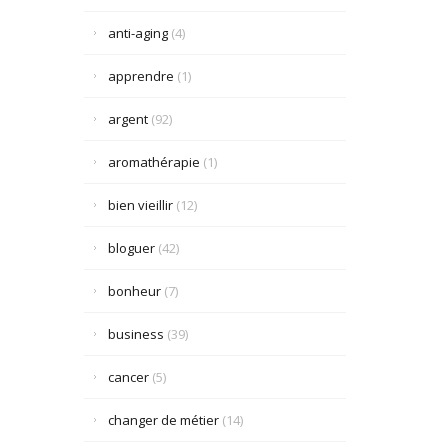
anti-aging
(4)
apprendre
(1)
argent
(92)
aromathérapie
(1)
bien vieillir
(12)
bloguer
(42)
bonheur
(7)
business
(39)
cancer
(5)
changer de métier
(14)