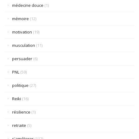
médecine douce
(1)
mémoire
(12)
motivation
(19)
musculation
(11)
persuader
(6)
PNL
(59)
politique
(27)
Reiki
(16)
résilience
(1)
retraite
(5)
s'améliorer
(112)