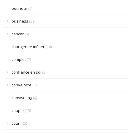
bonheur
(7)
business
(39)
cancer
(5)
changer de métier
(14)
complot
(7)
confiance en soi
(5)
convaincre
(5)
copywriting
(4)
couple
(15)
courir
(5)