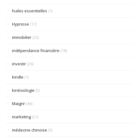
huiles essentielles
(1)
Hypnose
(17)
immobilier
(22)
indépendance financière
(18)
investir
(26)
kindle
(1)
kinésiologie
(5)
Maigrir
(46)
marketing
(21)
médecine chinoise
(5)