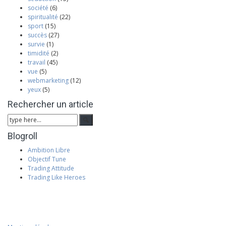
société
(6)
spiritualité
(22)
sport
(15)
succès
(27)
survie
(1)
timidité
(2)
travail
(45)
vue
(5)
webmarketing
(12)
yeux
(5)
Rechercher un article
Blogroll
Ambition Libre
Objectif Tune
Trading Attitude
Trading Like Heroes