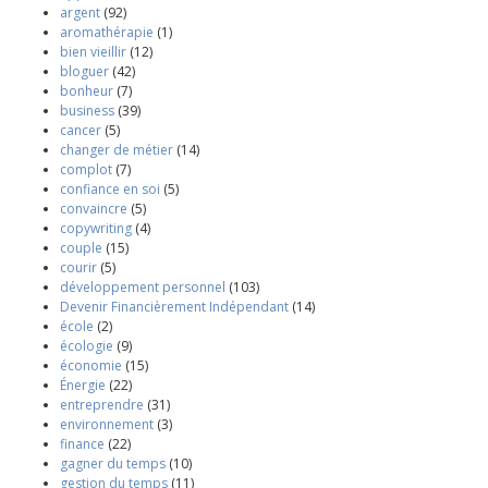
argent
(92)
aromathérapie
(1)
bien vieillir
(12)
bloguer
(42)
bonheur
(7)
business
(39)
cancer
(5)
changer de métier
(14)
complot
(7)
confiance en soi
(5)
convaincre
(5)
copywriting
(4)
couple
(15)
courir
(5)
développement personnel
(103)
Devenir Financièrement Indépendant
(14)
école
(2)
écologie
(9)
économie
(15)
Énergie
(22)
entreprendre
(31)
environnement
(3)
finance
(22)
gagner du temps
(10)
gestion du temps
(11)