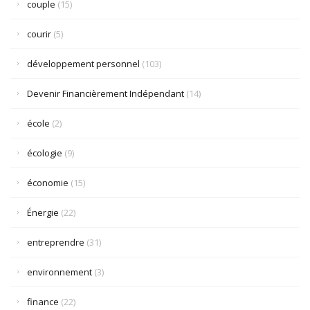
couple
(15)
courir
(5)
développement personnel
(103)
Devenir Financièrement Indépendant
(14)
école
(2)
écologie
(9)
économie
(15)
Énergie
(22)
entreprendre
(31)
environnement
(3)
finance
(22)