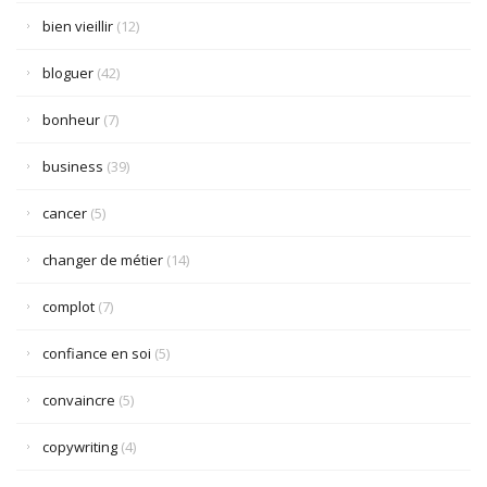
bien vieillir
(12)
bloguer
(42)
bonheur
(7)
business
(39)
cancer
(5)
changer de métier
(14)
complot
(7)
confiance en soi
(5)
convaincre
(5)
copywriting
(4)