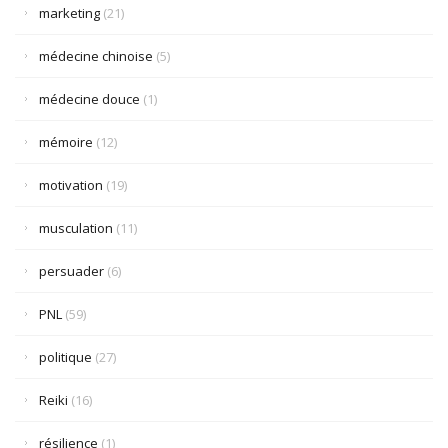
marketing
(21)
médecine chinoise
(5)
médecine douce
(1)
mémoire
(12)
motivation
(19)
musculation
(11)
persuader
(6)
PNL
(59)
politique
(27)
Reiki
(16)
résilience
(1)