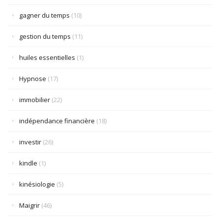
gagner du temps
(10)
gestion du temps
(11)
huiles essentielles
(1)
Hypnose
(17)
immobilier
(22)
indépendance financière
(18)
investir
(26)
kindle
(1)
kinésiologie
(5)
Maigrir
(46)