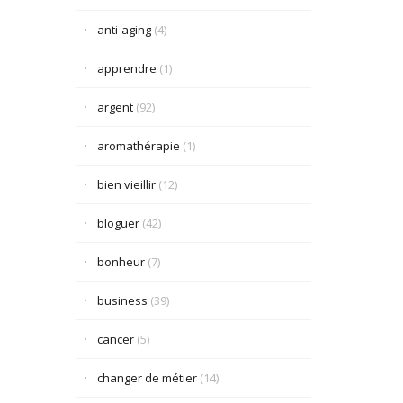
anti-aging
(4)
apprendre
(1)
argent
(92)
aromathérapie
(1)
bien vieillir
(12)
bloguer
(42)
bonheur
(7)
business
(39)
cancer
(5)
changer de métier
(14)