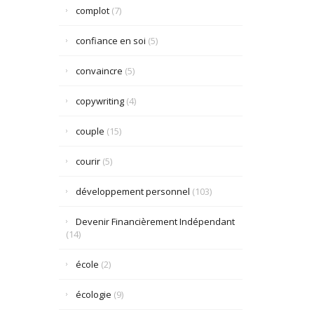
complot
(7)
confiance en soi
(5)
convaincre
(5)
copywriting
(4)
couple
(15)
courir
(5)
développement personnel
(103)
Devenir Financièrement Indépendant
(14)
école
(2)
écologie
(9)