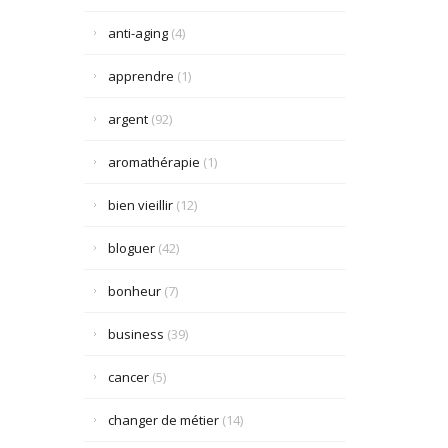
anti-aging
(4)
apprendre
(1)
argent
(92)
aromathérapie
(1)
bien vieillir
(12)
bloguer
(42)
bonheur
(7)
business
(39)
cancer
(5)
changer de métier
(14)