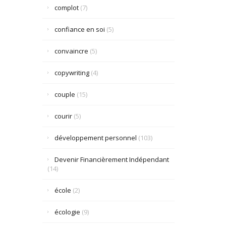
complot
(7)
confiance en soi
(5)
convaincre
(5)
copywriting
(4)
couple
(15)
courir
(5)
développement personnel
(103)
Devenir Financièrement Indépendant
(14)
école
(2)
écologie
(9)