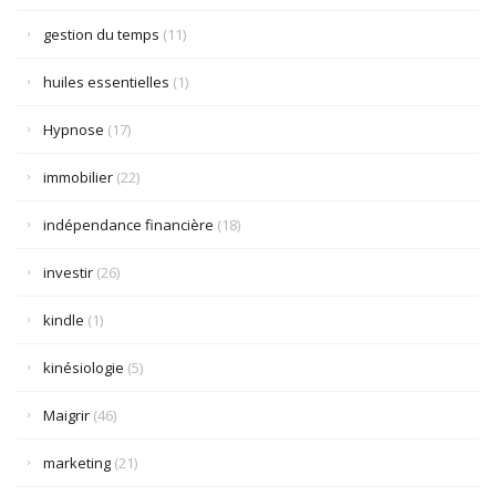
gestion du temps
(11)
huiles essentielles
(1)
Hypnose
(17)
immobilier
(22)
indépendance financière
(18)
investir
(26)
kindle
(1)
kinésiologie
(5)
Maigrir
(46)
marketing
(21)