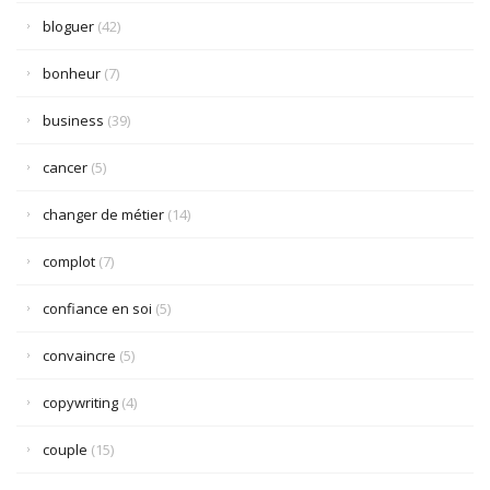
bloguer
(42)
bonheur
(7)
business
(39)
cancer
(5)
changer de métier
(14)
complot
(7)
confiance en soi
(5)
convaincre
(5)
copywriting
(4)
couple
(15)