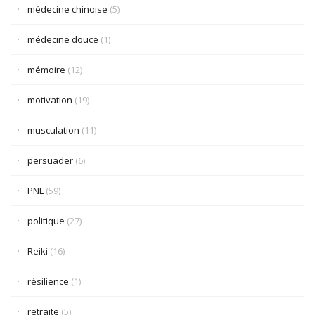
médecine chinoise
(5)
médecine douce
(1)
mémoire
(12)
motivation
(19)
musculation
(11)
persuader
(6)
PNL
(59)
politique
(27)
Reiki
(16)
résilience
(1)
retraite
(5)