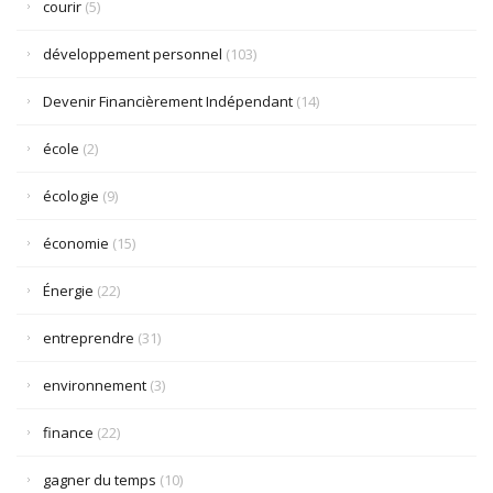
courir
(5)
développement personnel
(103)
Devenir Financièrement Indépendant
(14)
école
(2)
écologie
(9)
économie
(15)
Énergie
(22)
entreprendre
(31)
environnement
(3)
finance
(22)
gagner du temps
(10)