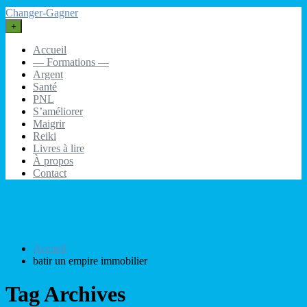
Changer-Gagner
+
Accueil
— Formations —
Argent
Santé
PNL
S’améliorer
Maigrir
Reiki
Livres à lire
À propos
Contact
Accueil
batir un empire immobilier
Tag Archives