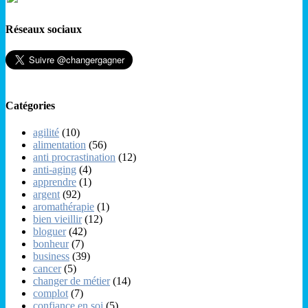
Réseaux sociaux
Catégories
agilité
(10)
alimentation
(56)
anti procrastination
(12)
anti-aging
(4)
apprendre
(1)
argent
(92)
aromathérapie
(1)
bien vieillir
(12)
bloguer
(42)
bonheur
(7)
business
(39)
cancer
(5)
changer de métier
(14)
complot
(7)
confiance en soi
(5)