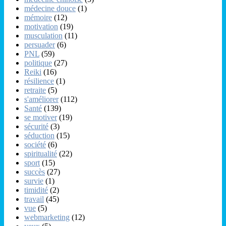
médecine douce
(1)
mémoire
(12)
motivation
(19)
musculation
(11)
persuader
(6)
PNL
(59)
politique
(27)
Reiki
(16)
résilience
(1)
retraite
(5)
s'améliorer
(112)
Santé
(139)
se motiver
(19)
sécurité
(3)
séduction
(15)
société
(6)
spiritualité
(22)
sport
(15)
succès
(27)
survie
(1)
timidité
(2)
travail
(45)
vue
(5)
webmarketing
(12)