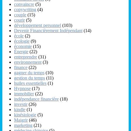
convaincre
(5)
copywriting
(4)
couple
(15)
courir
(5)
développement personnel
(103)
Devenir Financièrement Indépendant
(14)
école
(2)
écologie
(9)
économie
(15)
Énergie
(22)
entreprendre
(31)
environnement
(3)
finance
(22)
gagner du temps
(10)
gestion du temps
(11)
huiles essentielles
(1)
Hypnose
(17)
immobilier
(22)
indépendance financière
(18)
investir
(26)
kindle
(1)
kinésiologie
(5)
Maigrir
(46)
marketing
(21)
médecine chinoise
(5)