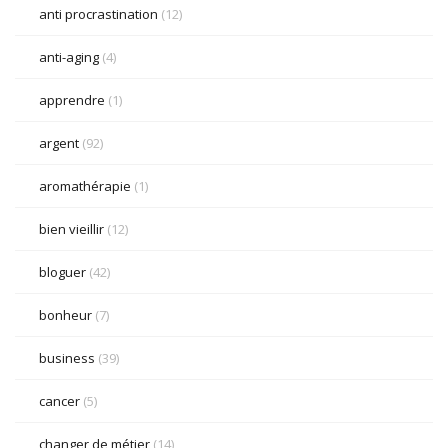
anti procrastination
(12)
anti-aging
(4)
apprendre
(1)
argent
(92)
aromathérapie
(1)
bien vieillir
(12)
bloguer
(42)
bonheur
(7)
business
(39)
cancer
(5)
changer de métier
(14)