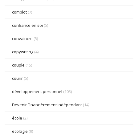
complot
(7)
confiance en soi
(5)
convaincre
(5)
copywriting
(4)
couple
(15)
courir
(5)
développement personnel
(103)
Devenir Financièrement Indépendant
(14)
école
(2)
écologie
(9)