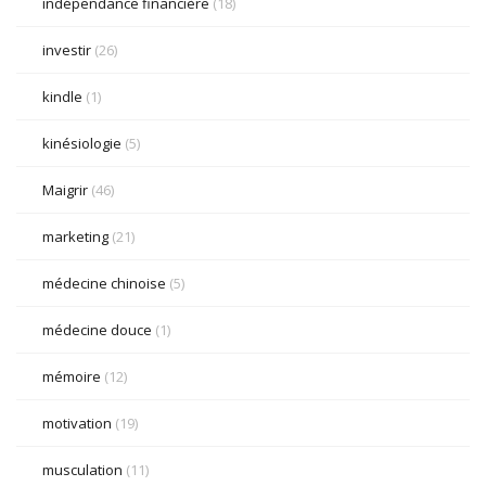
indépendance financière
(18)
investir
(26)
kindle
(1)
kinésiologie
(5)
Maigrir
(46)
marketing
(21)
médecine chinoise
(5)
médecine douce
(1)
mémoire
(12)
motivation
(19)
musculation
(11)