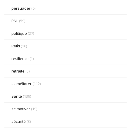
persuader
(6)
PNL
(59)
politique
(27)
Reiki
(16)
résilience
(1)
retraite
(5)
s'améliorer
(112)
Santé
(139)
se motiver
(19)
sécurité
(3)