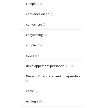
complot
(7)
confiance en soi
(5)
convaincre
(5)
copywriting
(4)
couple
(15)
courir
(5)
développement personnel
(103)
Devenir Financièrement Indépendant
(14)
école
(2)
écologie
(9)