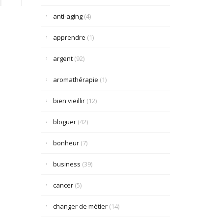
anti-aging
(4)
apprendre
(1)
argent
(92)
aromathérapie
(1)
bien vieillir
(12)
bloguer
(42)
bonheur
(7)
business
(39)
cancer
(5)
changer de métier
(14)