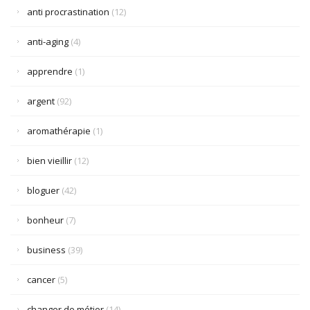
anti procrastination
(12)
anti-aging
(4)
apprendre
(1)
argent
(92)
aromathérapie
(1)
bien vieillir
(12)
bloguer
(42)
bonheur
(7)
business
(39)
cancer
(5)
changer de métier
(14)