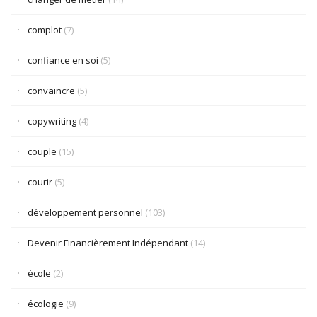
complot
(7)
confiance en soi
(5)
convaincre
(5)
copywriting
(4)
couple
(15)
courir
(5)
développement personnel
(103)
Devenir Financièrement Indépendant
(14)
école
(2)
écologie
(9)