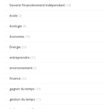
Devenir Financièrement Indépendant
(14)
école
(2)
écologie
(9)
économie
(15)
Énergie
(22)
entreprendre
(31)
environnement
(3)
finance
(22)
gagner du temps
(10)
gestion du temps
(11)