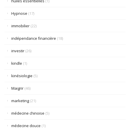
huiles essentielles
(1)
Hypnose
(17)
immobilier
(22)
indépendance financière
(18)
investir
(26)
kindle
(1)
kinésiologie
(5)
Maigrir
(46)
marketing
(21)
médecine chinoise
(5)
médecine douce
(1)