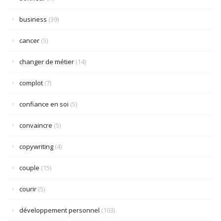
business
(39)
cancer
(5)
changer de métier
(14)
complot
(7)
confiance en soi
(5)
convaincre
(5)
copywriting
(4)
couple
(15)
courir
(5)
développement personnel
(103)