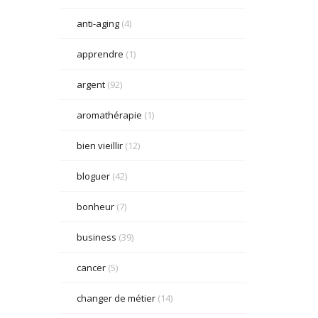
anti-aging
(4)
apprendre
(1)
argent
(92)
aromathérapie
(1)
bien vieillir
(12)
bloguer
(42)
bonheur
(7)
business
(39)
cancer
(5)
changer de métier
(14)