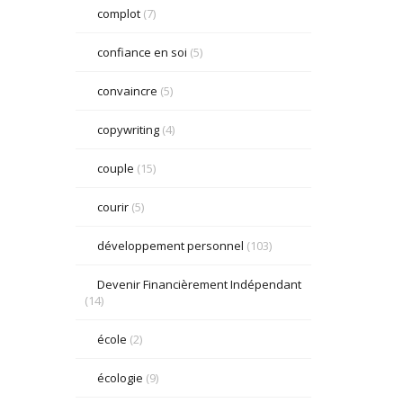
complot
(7)
confiance en soi
(5)
convaincre
(5)
copywriting
(4)
couple
(15)
courir
(5)
développement personnel
(103)
Devenir Financièrement Indépendant
(14)
école
(2)
écologie
(9)