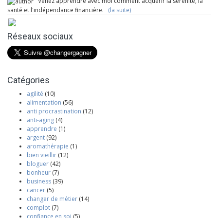
Venez apprendre avec moi comment acquérir la sérénité, la
santé et l'indépendance financière.
(la suite)
Réseaux sociaux
Catégories
agilité
(10)
alimentation
(56)
anti procrastination
(12)
anti-aging
(4)
apprendre
(1)
argent
(92)
aromathérapie
(1)
bien vieillir
(12)
bloguer
(42)
bonheur
(7)
business
(39)
cancer
(5)
changer de métier
(14)
complot
(7)
confiance en soi
(5)