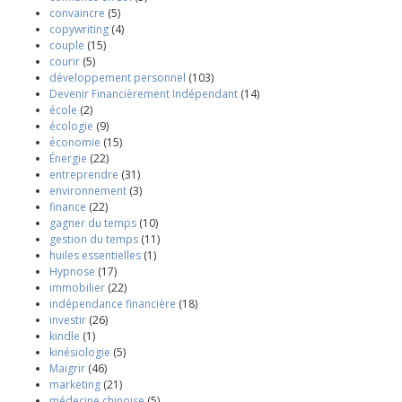
convaincre
(5)
copywriting
(4)
couple
(15)
courir
(5)
développement personnel
(103)
Devenir Financièrement Indépendant
(14)
école
(2)
écologie
(9)
économie
(15)
Énergie
(22)
entreprendre
(31)
environnement
(3)
finance
(22)
gagner du temps
(10)
gestion du temps
(11)
huiles essentielles
(1)
Hypnose
(17)
immobilier
(22)
indépendance financière
(18)
investir
(26)
kindle
(1)
kinésiologie
(5)
Maigrir
(46)
marketing
(21)
médecine chinoise
(5)