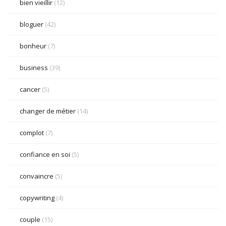
bien vieillir
(12)
bloguer
(42)
bonheur
(7)
business
(39)
cancer
(5)
changer de métier
(14)
complot
(7)
confiance en soi
(5)
convaincre
(5)
copywriting
(4)
couple
(15)