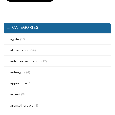
CATÉGORIES
agilité
(10)
alimentation
(56)
anti procrastination
(12)
anti-aging
(4)
apprendre
(1)
argent
(92)
aromathérapie
(1)