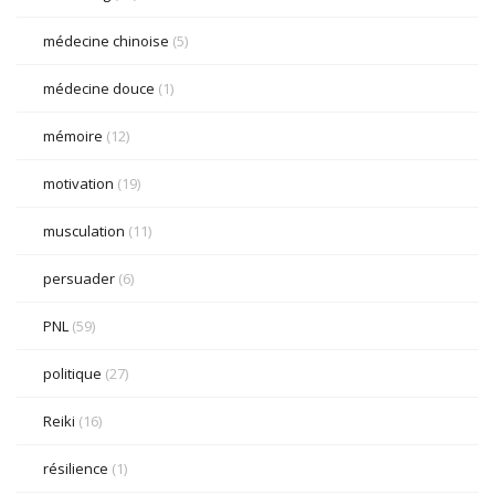
médecine chinoise
(5)
médecine douce
(1)
mémoire
(12)
motivation
(19)
musculation
(11)
persuader
(6)
PNL
(59)
politique
(27)
Reiki
(16)
résilience
(1)