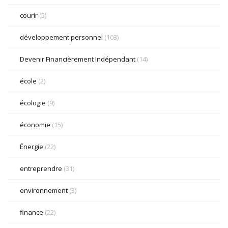
courir
(5)
développement personnel
(103)
Devenir Financièrement Indépendant
(14)
école
(2)
écologie
(9)
économie
(15)
Énergie
(22)
entreprendre
(31)
environnement
(3)
finance
(22)