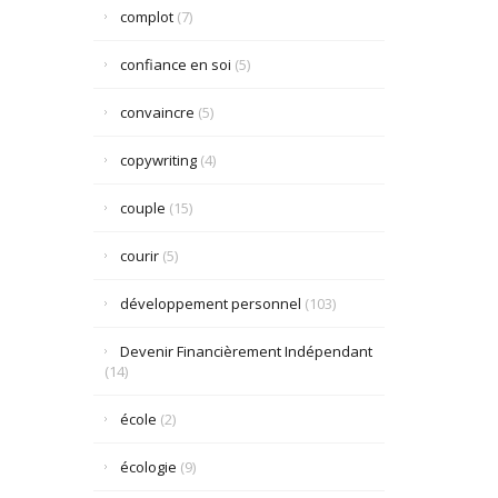
complot
(7)
confiance en soi
(5)
convaincre
(5)
copywriting
(4)
couple
(15)
courir
(5)
développement personnel
(103)
Devenir Financièrement Indépendant
(14)
école
(2)
écologie
(9)