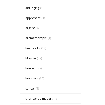
anti-aging
(4)
apprendre
(1)
argent
(92)
aromathérapie
(1)
bien vieillir
(12)
bloguer
(42)
bonheur
(7)
business
(39)
cancer
(5)
changer de métier
(14)