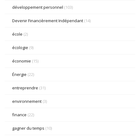
développement personnel
(103)
Devenir Financièrement Indépendant
(14)
école
(2)
écologie
(9)
économie
(15)
Énergie
(22)
entreprendre
(31)
environnement
(3)
finance
(22)
gagner du temps
(10)