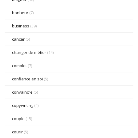
bonheur
(7)
business
(39)
cancer
(5)
changer de métier
(14)
complot
(7)
confiance en soi
(5)
convaincre
(5)
copywriting
(4)
couple
(15)
courir
(5)