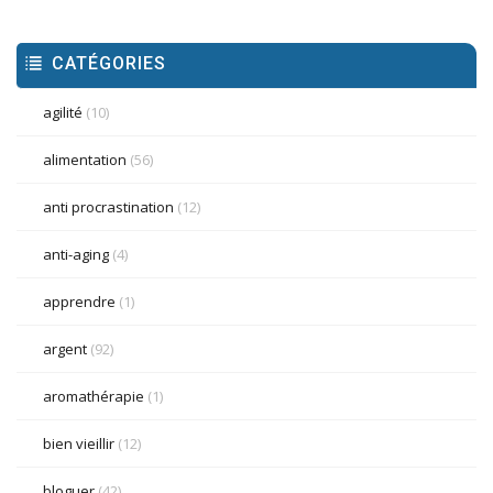
CATÉGORIES
agilité
(10)
alimentation
(56)
anti procrastination
(12)
anti-aging
(4)
apprendre
(1)
argent
(92)
aromathérapie
(1)
bien vieillir
(12)
bloguer
(42)