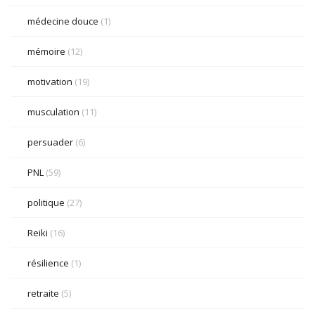
médecine douce
(1)
mémoire
(12)
motivation
(19)
musculation
(11)
persuader
(6)
PNL
(59)
politique
(27)
Reiki
(16)
résilience
(1)
retraite
(5)