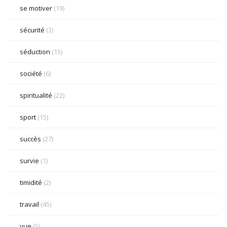
se motiver
(19)
sécurité
(3)
séduction
(15)
société
(6)
spiritualité
(22)
sport
(15)
succès
(27)
survie
(1)
timidité
(2)
travail
(45)
vue
(5)