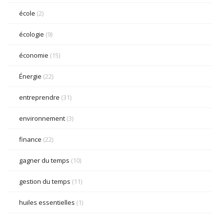
école
(2)
écologie
(9)
économie
(15)
Énergie
(22)
entreprendre
(31)
environnement
(3)
finance
(22)
gagner du temps
(10)
gestion du temps
(11)
huiles essentielles
(1)