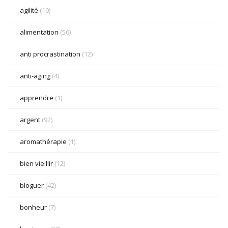
agilité
(10)
alimentation
(56)
anti procrastination
(12)
anti-aging
(4)
apprendre
(1)
argent
(92)
aromathérapie
(1)
bien vieillir
(12)
bloguer
(42)
bonheur
(7)