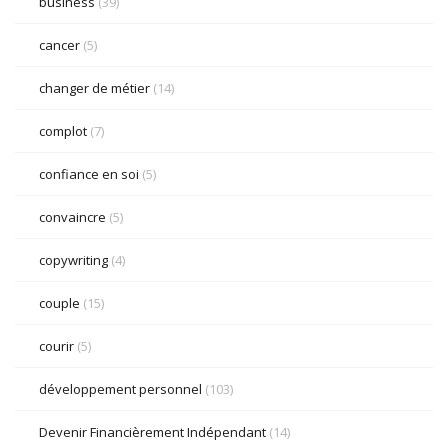
business
(39)
cancer
(5)
changer de métier
(14)
complot
(7)
confiance en soi
(5)
convaincre
(5)
copywriting
(4)
couple
(15)
courir
(5)
développement personnel
(103)
Devenir Financièrement Indépendant
(14)