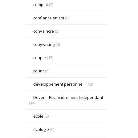
complot
(7)
confiance en soi
(5)
convaincre
(5)
copywriting
(4)
couple
(15)
courir
(5)
développement personnel
(103)
Devenir Financièrement Indépendant
(14)
école
(2)
écologie
(9)