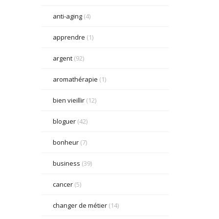
anti-aging
(4)
apprendre
(1)
argent
(92)
aromathérapie
(1)
bien vieillir
(12)
bloguer
(42)
bonheur
(7)
business
(39)
cancer
(5)
changer de métier
(14)