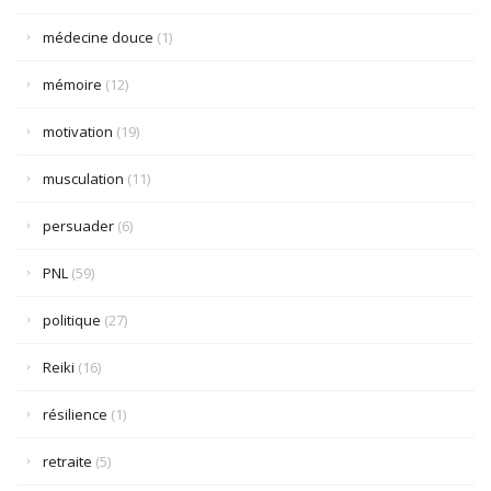
médecine douce
(1)
mémoire
(12)
motivation
(19)
musculation
(11)
persuader
(6)
PNL
(59)
politique
(27)
Reiki
(16)
résilience
(1)
retraite
(5)