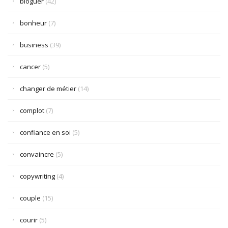
bloguer
(42)
bonheur
(7)
business
(39)
cancer
(5)
changer de métier
(14)
complot
(7)
confiance en soi
(5)
convaincre
(5)
copywriting
(4)
couple
(15)
courir
(5)