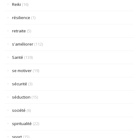
Reiki
(16)
résilience
(1)
retraite
(5)
s'améliorer
(112)
Santé
(139)
se motiver
(19)
sécurité
(3)
séduction
(15)
société
(6)
spiritualité
(22)
sport
(15)