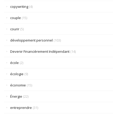
copywriting
(4)
couple
(15)
courir
(5)
développement personnel
(103)
Devenir Financièrement Indépendant
(14)
école
(2)
écologie
(9)
économie
(15)
Énergie
(22)
entreprendre
(31)