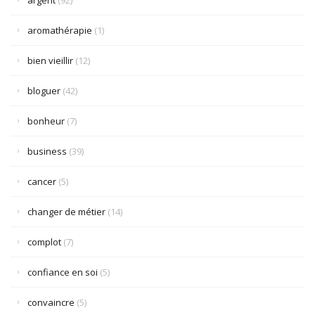
argent
(92)
aromathérapie
(1)
bien vieillir
(12)
bloguer
(42)
bonheur
(7)
business
(39)
cancer
(5)
changer de métier
(14)
complot
(7)
confiance en soi
(5)
convaincre
(5)