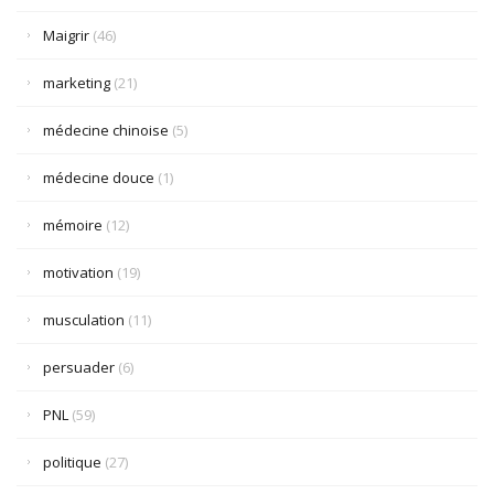
Maigrir
(46)
marketing
(21)
médecine chinoise
(5)
médecine douce
(1)
mémoire
(12)
motivation
(19)
musculation
(11)
persuader
(6)
PNL
(59)
politique
(27)