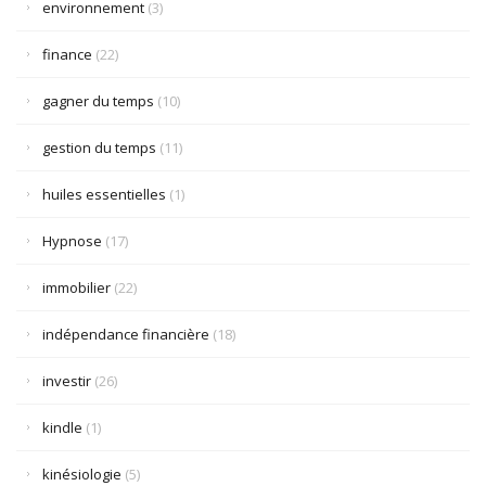
environnement
(3)
finance
(22)
gagner du temps
(10)
gestion du temps
(11)
huiles essentielles
(1)
Hypnose
(17)
immobilier
(22)
indépendance financière
(18)
investir
(26)
kindle
(1)
kinésiologie
(5)