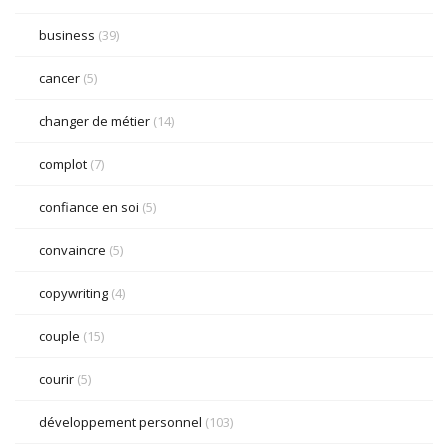
business
(39)
cancer
(5)
changer de métier
(14)
complot
(7)
confiance en soi
(5)
convaincre
(5)
copywriting
(4)
couple
(15)
courir
(5)
développement personnel
(103)