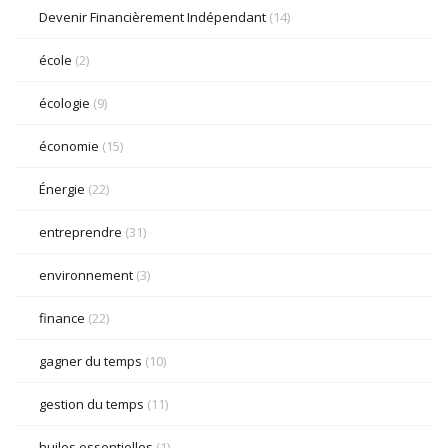
Devenir Financièrement Indépendant
(14)
école
(2)
écologie
(9)
économie
(15)
Énergie
(22)
entreprendre
(31)
environnement
(3)
finance
(22)
gagner du temps
(10)
gestion du temps
(11)
huiles essentielles
(1)