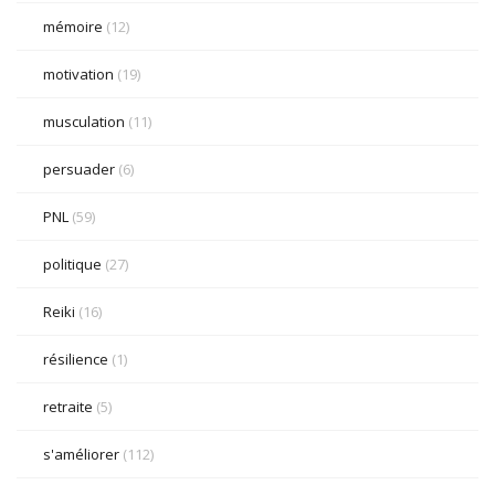
mémoire
(12)
motivation
(19)
musculation
(11)
persuader
(6)
PNL
(59)
politique
(27)
Reiki
(16)
résilience
(1)
retraite
(5)
s'améliorer
(112)