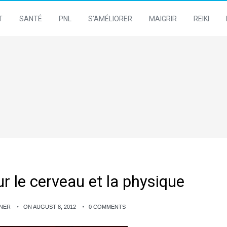
T
SANTÉ
PNL
S’AMÉLIORER
MAIGRIR
REIKI
r le cerveau et la physique
GNER
ON AUGUST 8, 2012
0 COMMENTS