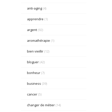
anti-aging
(4)
apprendre
(1)
argent
(92)
aromathérapie
(1)
bien vieillir
(12)
bloguer
(42)
bonheur
(7)
business
(39)
cancer
(5)
changer de métier
(14)