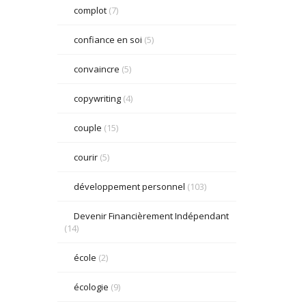
complot
(7)
confiance en soi
(5)
convaincre
(5)
copywriting
(4)
couple
(15)
courir
(5)
développement personnel
(103)
Devenir Financièrement Indépendant
(14)
école
(2)
écologie
(9)