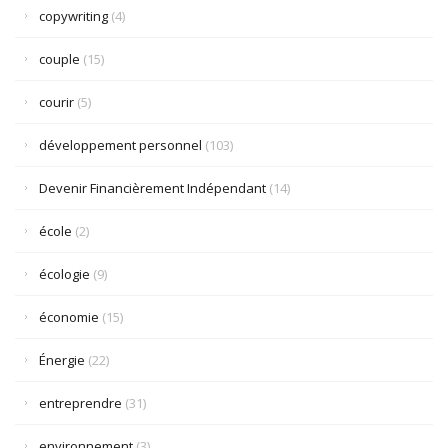
copywriting
(4)
couple
(15)
courir
(5)
développement personnel
(103)
Devenir Financièrement Indépendant
(14)
école
(2)
écologie
(9)
économie
(15)
Énergie
(22)
entreprendre
(31)
environnement
(3)