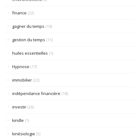
finance
(22)
gagner du temps
(10)
gestion du temps
(11)
huiles essentielles
(1)
Hypnose
(17)
immobilier
(22)
indépendance financière
(18)
investir
(26)
kindle
(1)
kinésiologie
(5)