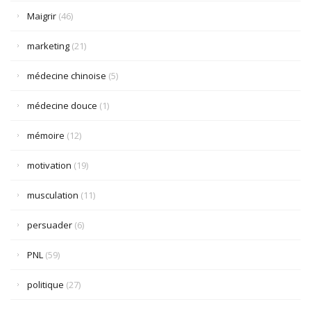
Maigrir
(46)
marketing
(21)
médecine chinoise
(5)
médecine douce
(1)
mémoire
(12)
motivation
(19)
musculation
(11)
persuader
(6)
PNL
(59)
politique
(27)