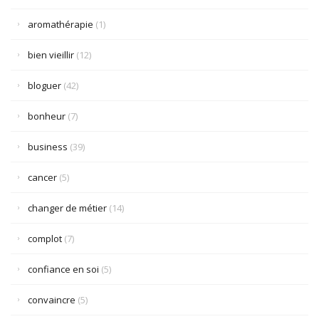
aromathérapie
(1)
bien vieillir
(12)
bloguer
(42)
bonheur
(7)
business
(39)
cancer
(5)
changer de métier
(14)
complot
(7)
confiance en soi
(5)
convaincre
(5)