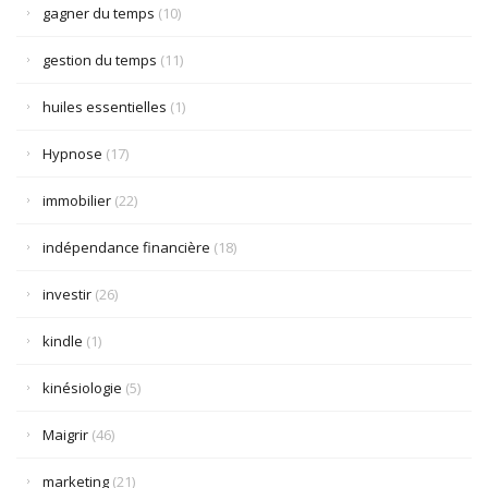
gagner du temps
(10)
gestion du temps
(11)
huiles essentielles
(1)
Hypnose
(17)
immobilier
(22)
indépendance financière
(18)
investir
(26)
kindle
(1)
kinésiologie
(5)
Maigrir
(46)
marketing
(21)