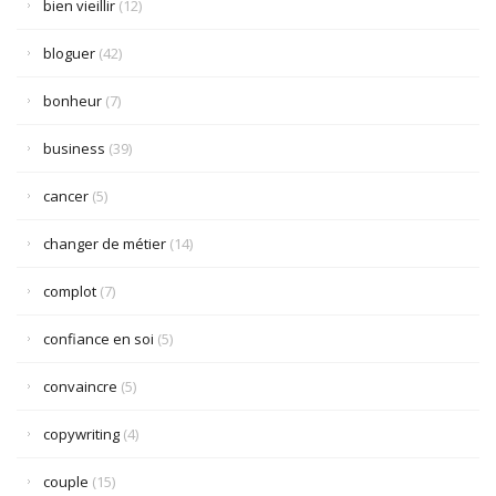
bien vieillir
(12)
bloguer
(42)
bonheur
(7)
business
(39)
cancer
(5)
changer de métier
(14)
complot
(7)
confiance en soi
(5)
convaincre
(5)
copywriting
(4)
couple
(15)