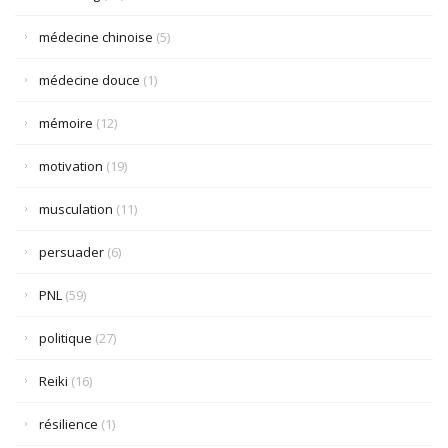
médecine chinoise
(5)
médecine douce
(1)
mémoire
(12)
motivation
(19)
musculation
(11)
persuader
(6)
PNL
(59)
politique
(27)
Reiki
(16)
résilience
(1)