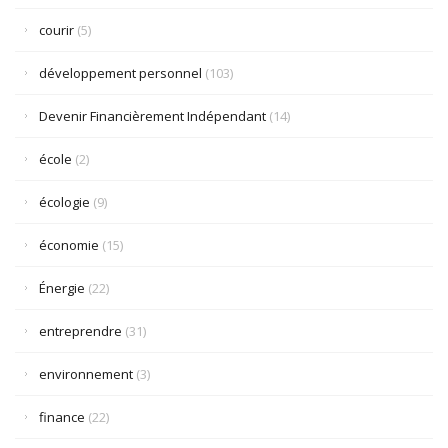
courir
(5)
développement personnel
(103)
Devenir Financièrement Indépendant
(14)
école
(2)
écologie
(9)
économie
(15)
Énergie
(22)
entreprendre
(31)
environnement
(3)
finance
(22)