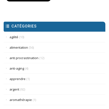
CATÉGORIES
agilité
(10)
alimentation
(56)
anti procrastination
(12)
anti-aging
(4)
apprendre
(1)
argent
(92)
aromathérapie
(1)