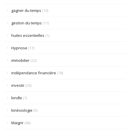
gagner du temps
(10)
gestion du temps
(11)
huiles essentielles
(1)
Hypnose
(17)
immobilier
(22)
indépendance financière
(18)
investir
(26)
kindle
(1)
kinésiologie
(5)
Maigrir
(46)