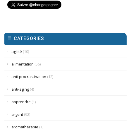
CATÉGORIES
agilité
(10)
alimentation
(56)
anti procrastination
(12)
anti-aging
(4)
apprendre
(1)
argent
(92)
aromathérapie
(1)