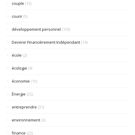
couple
(15)
courir
(5)
développement personnel
(103)
Devenir Financièrement Indépendant
(14)
école
(2)
écologie
(9)
économie
(15)
Énergie
(22)
entreprendre
(31)
environnement
(3)
finance
(22)