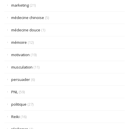
marketing
(21)
médecine chinoise
(5)
médecine douce
(1)
mémoire
(12)
motivation
(19)
musculation
(11)
persuader
(6)
PNL
(59)
politique
(27)
Reiki
(16)