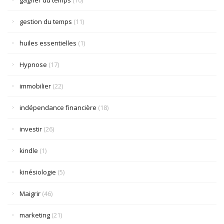
gagner du temps
(10)
gestion du temps
(11)
huiles essentielles
(1)
Hypnose
(17)
immobilier
(22)
indépendance financière
(18)
investir
(26)
kindle
(1)
kinésiologie
(5)
Maigrir
(46)
marketing
(21)