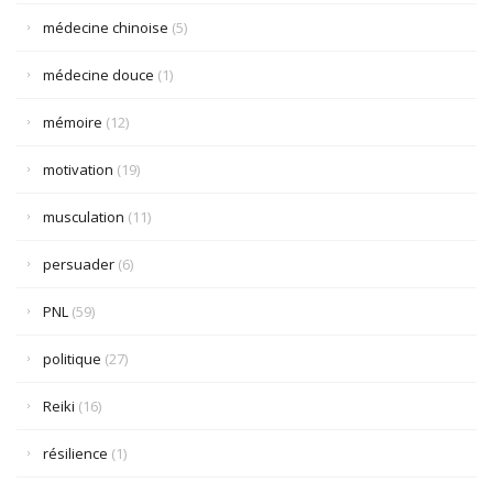
médecine chinoise
(5)
médecine douce
(1)
mémoire
(12)
motivation
(19)
musculation
(11)
persuader
(6)
PNL
(59)
politique
(27)
Reiki
(16)
résilience
(1)