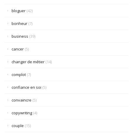
bloguer
(42)
bonheur
(7)
business
(39)
cancer
(5)
changer de métier
(14)
complot
(7)
confiance en soi
(5)
convaincre
(5)
copywriting
(4)
couple
(15)