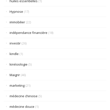
huiles essentielles
(1)
Hypnose
(17)
immobilier
(22)
indépendance financière
(18)
investir
(26)
kindle
(1)
kinésiologie
(5)
Maigrir
(46)
marketing
(21)
médecine chinoise
(5)
médecine douce
(1)