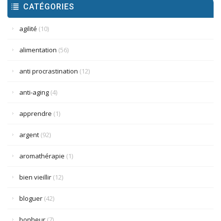
CATÉGORIES
agilité
(10)
alimentation
(56)
anti procrastination
(12)
anti-aging
(4)
apprendre
(1)
argent
(92)
aromathérapie
(1)
bien vieillir
(12)
bloguer
(42)
bonheur
(7)