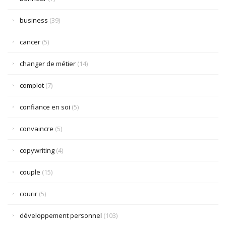
business
(39)
cancer
(5)
changer de métier
(14)
complot
(7)
confiance en soi
(5)
convaincre
(5)
copywriting
(4)
couple
(15)
courir
(5)
développement personnel
(103)