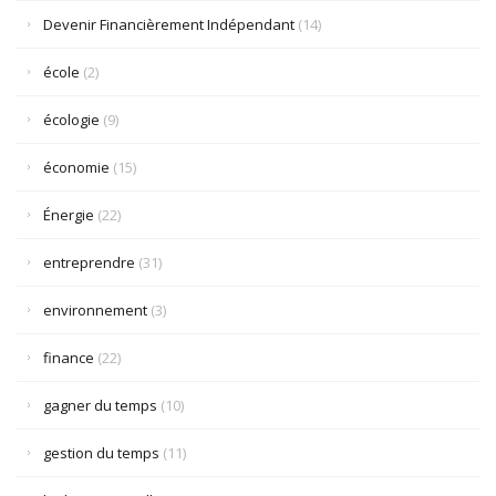
Devenir Financièrement Indépendant
(14)
école
(2)
écologie
(9)
économie
(15)
Énergie
(22)
entreprendre
(31)
environnement
(3)
finance
(22)
gagner du temps
(10)
gestion du temps
(11)