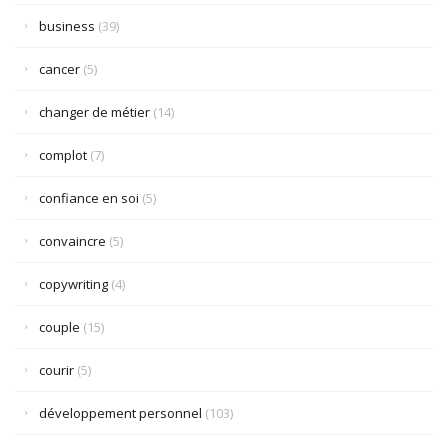
business
(39)
cancer
(5)
changer de métier
(14)
complot
(7)
confiance en soi
(5)
convaincre
(5)
copywriting
(4)
couple
(15)
courir
(5)
développement personnel
(103)