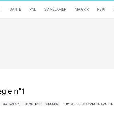
T
SANTÉ
PNL
S’AMÉLIORER
MAIGRIR
REIKI
ègle n°1
MOTIVATION
SE MOTIVER
SUCCÈS
BY MICHEL DE CHANGER GAGNER