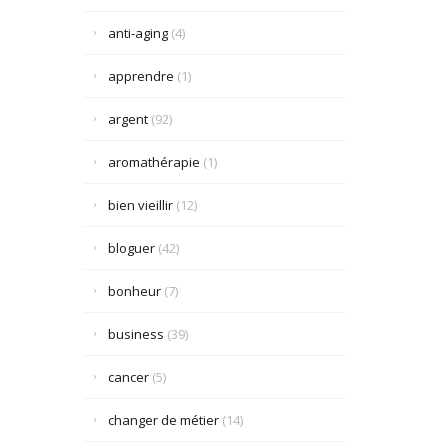
anti-aging
(4)
apprendre
(1)
argent
(92)
aromathérapie
(1)
bien vieillir
(12)
bloguer
(42)
bonheur
(7)
business
(39)
cancer
(5)
changer de métier
(14)