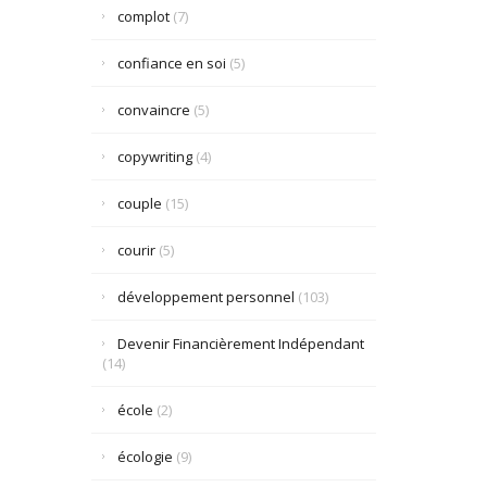
complot
(7)
confiance en soi
(5)
convaincre
(5)
copywriting
(4)
couple
(15)
courir
(5)
développement personnel
(103)
Devenir Financièrement Indépendant
(14)
école
(2)
écologie
(9)