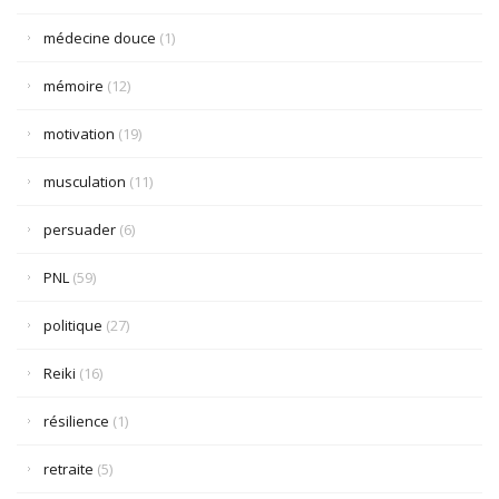
médecine douce
(1)
mémoire
(12)
motivation
(19)
musculation
(11)
persuader
(6)
PNL
(59)
politique
(27)
Reiki
(16)
résilience
(1)
retraite
(5)