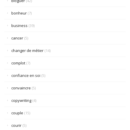
bloguer
(42)
bonheur
(7)
business
(39)
cancer
(5)
changer de métier
(14)
complot
(7)
confiance en soi
(5)
convaincre
(5)
copywriting
(4)
couple
(15)
courir
(5)