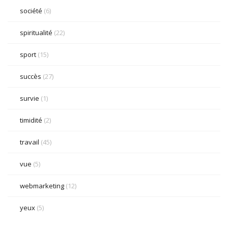
société
(6)
spiritualité
(22)
sport
(15)
succès
(27)
survie
(1)
timidité
(2)
travail
(45)
vue
(5)
webmarketing
(12)
yeux
(5)