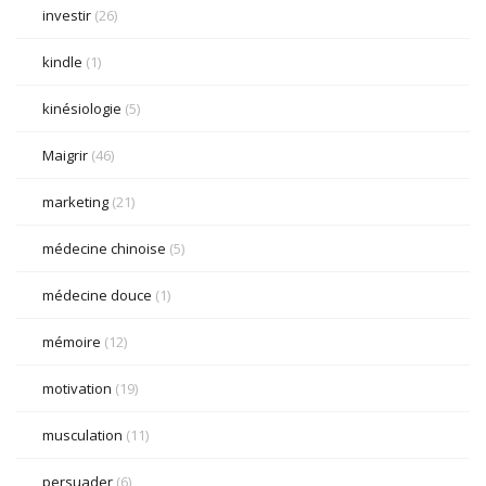
investir
(26)
kindle
(1)
kinésiologie
(5)
Maigrir
(46)
marketing
(21)
médecine chinoise
(5)
médecine douce
(1)
mémoire
(12)
motivation
(19)
musculation
(11)
persuader
(6)