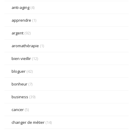
anti-aging
(4)
apprendre
(1)
argent
(92)
aromathérapie
(1)
bien vieillir
(12)
bloguer
(42)
bonheur
(7)
business
(39)
cancer
(5)
changer de métier
(14)