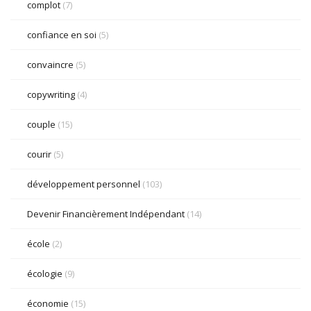
complot
(7)
confiance en soi
(5)
convaincre
(5)
copywriting
(4)
couple
(15)
courir
(5)
développement personnel
(103)
Devenir Financièrement Indépendant
(14)
école
(2)
écologie
(9)
économie
(15)