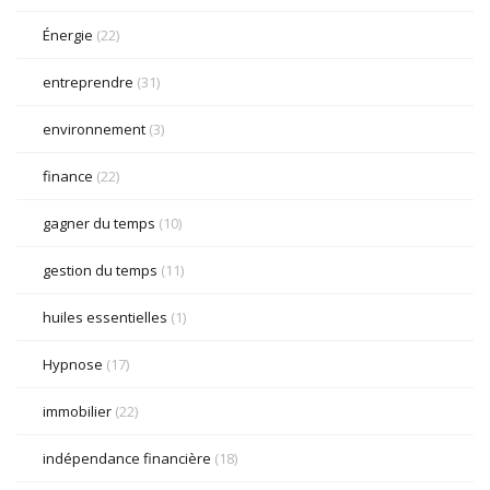
Énergie
(22)
entreprendre
(31)
environnement
(3)
finance
(22)
gagner du temps
(10)
gestion du temps
(11)
huiles essentielles
(1)
Hypnose
(17)
immobilier
(22)
indépendance financière
(18)