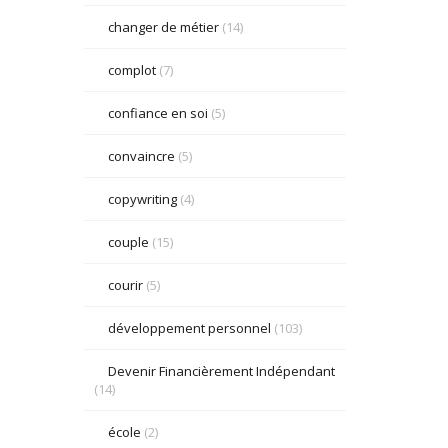
changer de métier
(14)
complot
(7)
confiance en soi
(5)
convaincre
(5)
copywriting
(4)
couple
(15)
courir
(5)
développement personnel
(103)
Devenir Financièrement Indépendant
(14)
école
(2)