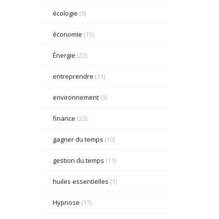
écologie
(9)
économie
(15)
Énergie
(22)
entreprendre
(31)
environnement
(3)
finance
(22)
gagner du temps
(10)
gestion du temps
(11)
huiles essentielles
(1)
Hypnose
(17)