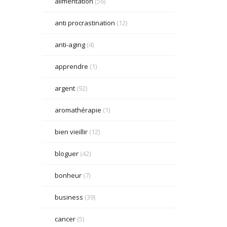
alimentation
(56)
anti procrastination
(12)
anti-aging
(4)
apprendre
(1)
argent
(92)
aromathérapie
(1)
bien vieillir
(12)
bloguer
(42)
bonheur
(7)
business
(39)
cancer
(5)