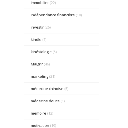
immobilier
(22)
indépendance financière
(18)
investir
(26)
kindle
(1)
kinésiologie
(5)
Maigrir
(46)
marketing
(21)
médecine chinoise
(5)
médecine douce
(1)
mémoire
(12)
motivation
(19)