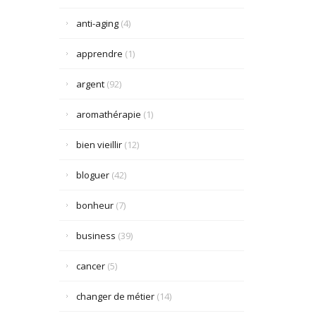
anti-aging
(4)
apprendre
(1)
argent
(92)
aromathérapie
(1)
bien vieillir
(12)
bloguer
(42)
bonheur
(7)
business
(39)
cancer
(5)
changer de métier
(14)