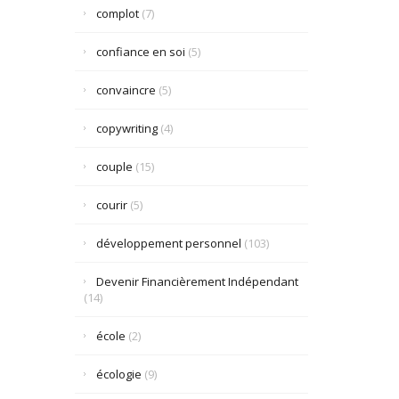
complot
(7)
confiance en soi
(5)
convaincre
(5)
copywriting
(4)
couple
(15)
courir
(5)
développement personnel
(103)
Devenir Financièrement Indépendant
(14)
école
(2)
écologie
(9)