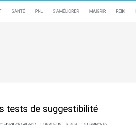
T
SANTÉ
PNL
S’AMÉLIORER
MAIGRIR
REIKI
 tests de suggestibilité
 DE CHANGER GAGNER
ON AUGUST 13, 2013
0 COMMENTS