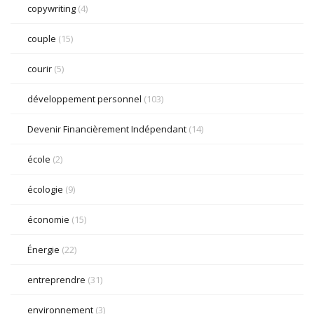
copywriting
(4)
couple
(15)
courir
(5)
développement personnel
(103)
Devenir Financièrement Indépendant
(14)
école
(2)
écologie
(9)
économie
(15)
Énergie
(22)
entreprendre
(31)
environnement
(3)