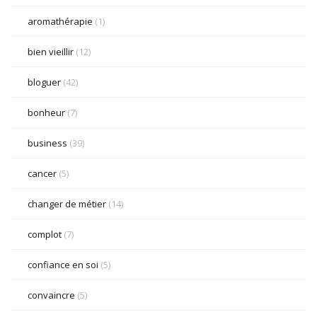
aromathérapie
(1)
bien vieillir
(12)
bloguer
(42)
bonheur
(7)
business
(39)
cancer
(5)
changer de métier
(14)
complot
(7)
confiance en soi
(5)
convaincre
(5)