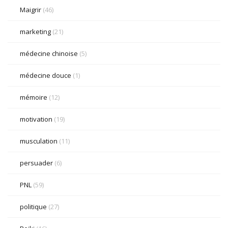
Maigrir
(46)
marketing
(21)
médecine chinoise
(5)
médecine douce
(1)
mémoire
(12)
motivation
(19)
musculation
(11)
persuader
(6)
PNL
(59)
politique
(27)