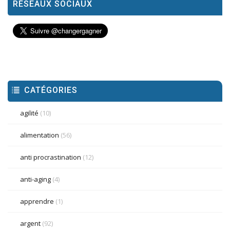
RÉSEAUX SOCIAUX
CATÉGORIES
agilité
(10)
alimentation
(56)
anti procrastination
(12)
anti-aging
(4)
apprendre
(1)
argent
(92)