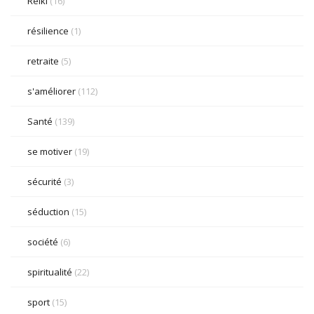
Reiki
(16)
résilience
(1)
retraite
(5)
s'améliorer
(112)
Santé
(139)
se motiver
(19)
sécurité
(3)
séduction
(15)
société
(6)
spiritualité
(22)
sport
(15)