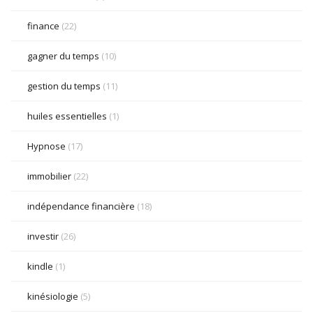
finance
(22)
gagner du temps
(10)
gestion du temps
(11)
huiles essentielles
(1)
Hypnose
(17)
immobilier
(22)
indépendance financière
(18)
investir
(26)
kindle
(1)
kinésiologie
(5)