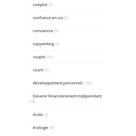
complot
(7)
confiance en soi
(5)
convaincre
(5)
copywriting
(4)
couple
(15)
courir
(5)
développement personnel
(103)
Devenir Financièrement Indépendant
(14)
école
(2)
écologie
(9)