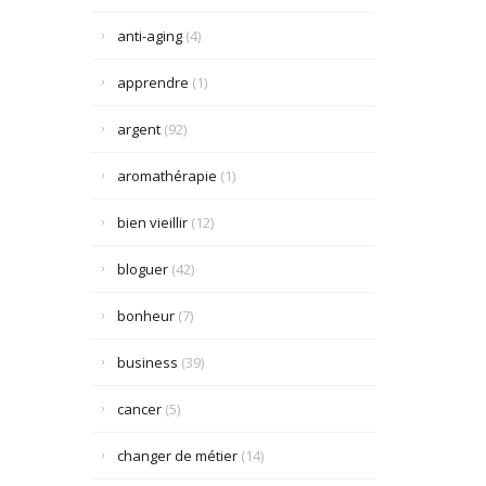
anti-aging
(4)
apprendre
(1)
argent
(92)
aromathérapie
(1)
bien vieillir
(12)
bloguer
(42)
bonheur
(7)
business
(39)
cancer
(5)
changer de métier
(14)