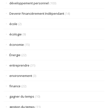
développement personnel
(103)
Devenir Financièrement Indépendant
(14)
école
(2)
écologie
(9)
économie
(15)
Énergie
(22)
entreprendre
(31)
environnement
(3)
finance
(22)
gagner du temps
(10)
gestion du temps
(11)