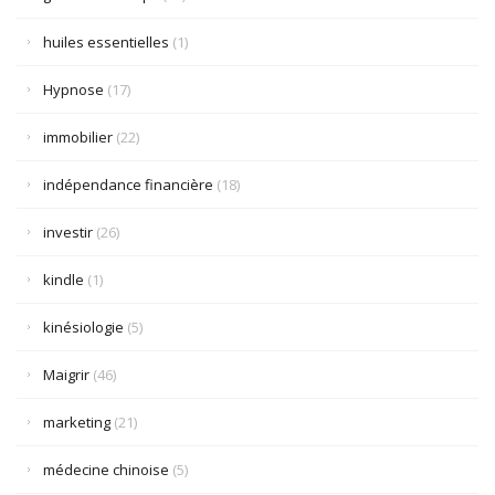
huiles essentielles
(1)
Hypnose
(17)
immobilier
(22)
indépendance financière
(18)
investir
(26)
kindle
(1)
kinésiologie
(5)
Maigrir
(46)
marketing
(21)
médecine chinoise
(5)