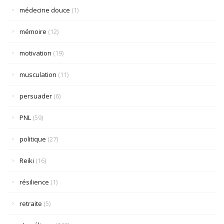
médecine douce
(1)
mémoire
(12)
motivation
(19)
musculation
(11)
persuader
(6)
PNL
(59)
politique
(27)
Reiki
(16)
résilience
(1)
retraite
(5)