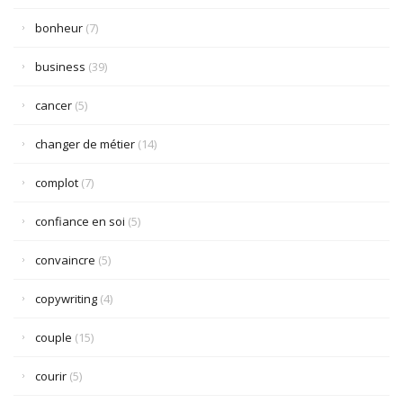
bonheur
(7)
business
(39)
cancer
(5)
changer de métier
(14)
complot
(7)
confiance en soi
(5)
convaincre
(5)
copywriting
(4)
couple
(15)
courir
(5)