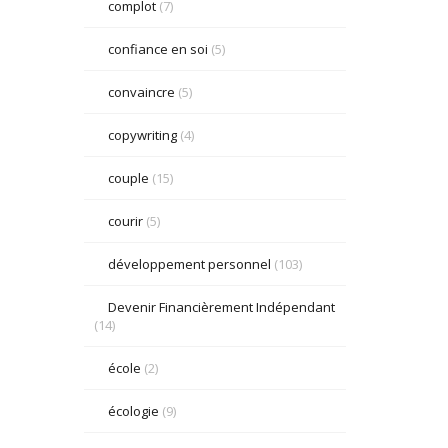
complot
(7)
confiance en soi
(5)
convaincre
(5)
copywriting
(4)
couple
(15)
courir
(5)
développement personnel
(103)
Devenir Financièrement Indépendant
(14)
école
(2)
écologie
(9)