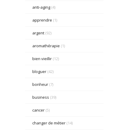
anti-aging
(4)
apprendre
(1)
argent
(92)
aromathérapie
(1)
bien vieillir
(12)
bloguer
(42)
bonheur
(7)
business
(39)
cancer
(5)
changer de métier
(14)