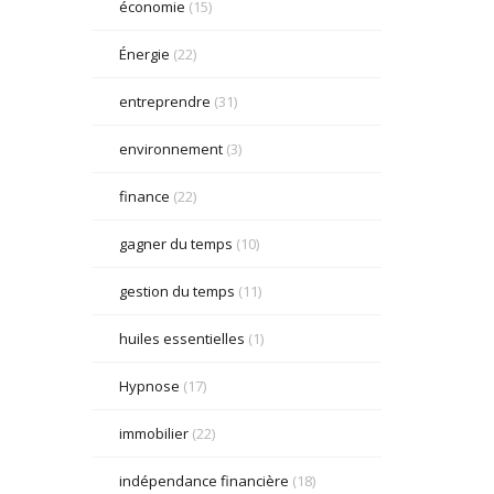
économie
(15)
Énergie
(22)
entreprendre
(31)
environnement
(3)
finance
(22)
gagner du temps
(10)
gestion du temps
(11)
huiles essentielles
(1)
Hypnose
(17)
immobilier
(22)
indépendance financière
(18)